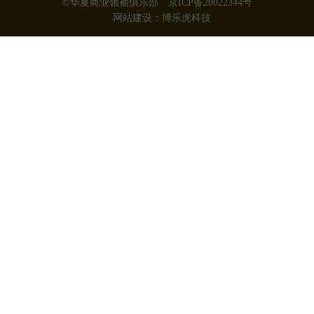
©华夏商业领袖俱乐部
京ICP备20022344号
网站建设
：
博乐虎科技